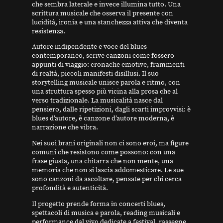
che sembra laterale e invece illumina tutto. Una
scrittura musicale che osserva il presente con
lucidità, ironia e una stanchezza attiva che diventa
resistenza.
Autore indipendente e voce del blues
contemporaneo, scrive canzoni come fossero
appunti di viaggio: cronache emotive, frammenti
di realtà, piccoli manifesti disillusi. Il suo
storytelling musicale unisce parola e ritmo, con
una struttura spesso più vicina alla prosa che al
verso tradizionale. La musicalità nasce dal
pensiero, dalle ripetizioni, dagli scarti improvvisi: è
blues d’autore, è canzone d’autore moderna, è
narrazione che vibra.
Nei suoi brani originali non ci sono eroi, ma figure
comuni che resistono come possono: con una
frase giusta, una chitarra che non mente, una
memoria che non si lascia addomesticare. Le sue
sono canzoni da ascoltare, pensate per chi cerca
profondità e autenticità.
Il progetto prende forma in concerti blues,
spettacoli di musica e parola, reading musicali e
performance dal vivo dedicate a festival, rassegne